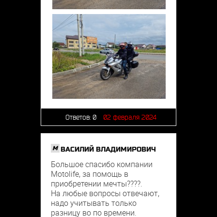
Ответов:
0
02 февраля 2024
M
ВАСИЛИЙ ВЛАДИМИРОВИЧ
Большое спасибо компании
Motolife, за помощь в
приобретении мечты????.
На любые вопросы отвечают,
надо учитывать только
разницу во по времени.