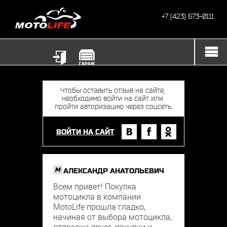
+7 (423) 673-0111
ВОЙТИ НА САЙТ
M
АЛЕКСАНДР АНАТОЛЬЕВИЧ
Всем привет! Покупка
мотоцикла в компании
MotoLife прошла гладко,
начиная от выбора мотоцикла,