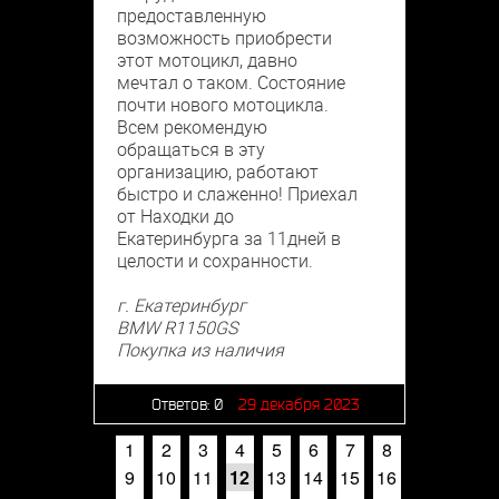
предоставленную
возможность приобрести
этот мотоцикл, давно
мечтал о таком. Состояние
почти нового мотоцикла.
Всем рекомендую
обращаться в эту
организацию, работают
быстро и слаженно! Приехал
от Находки до
Екатеринбурга за 11дней в
целости и сохранности.
г. Екатеринбург
BMW R1150GS
Покупка из наличия
Ответов:
0
29 декабря 2023
1
2
3
4
5
6
7
8
9
10
11
12
13
14
15
16