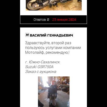
Ответов:
0
23 января 2024
M
ВАСИЛИЙ ГЕННАДЬЕВИЧ
Здравствуйте, второй раз
пользуюсь услугами компании
Мотолайф, рекомендую,!
г. Южно-Сахалинск
Suzuki GSR750A
Заказ с аукциона