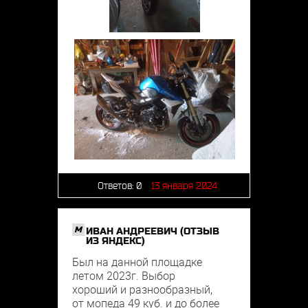
Ответов:
0
13 января 2024
M
ИВАН АНДРЕЕВИЧ (ОТЗЫВ
ИЗ ЯНДЕКС)
Был на данной площадке
летом 2023г. Выбор
хороший и разнообразный,
от мопеда 49 куб. и до более