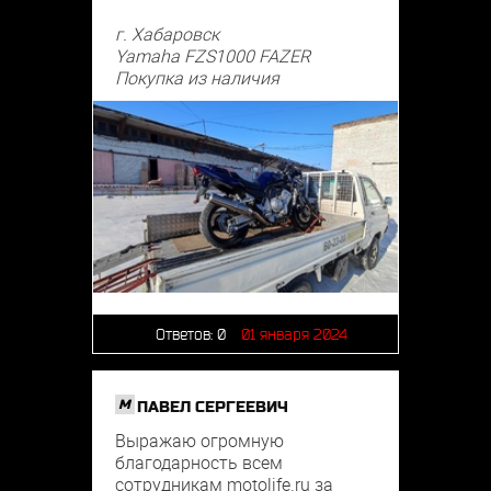
г. Хабаровск
Yamaha FZS1000 FAZER
Покупка из наличия
Ответов:
0
01 января 2024
M
ПАВЕЛ СЕРГЕЕВИЧ
Выражаю огромную
благодарность всем
сотрудникам motolife.ru за