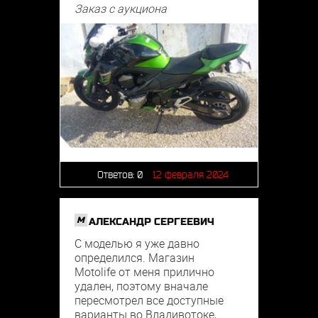
Заказ с аукциона
Ответов:
0
12 февраля 2024
M
АЛЕКСАНДР СЕРГЕЕВИЧ
С моделью я уже давно
определился. Магазин
Motolife от меня прилично
удален, поэтому вначале
пересмотрел все доступные
варианты во Владивотоке,