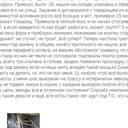
ноярск. Приехал, было -30, нашли на складе, упаковка и о
ывез его на улицу. Заранее я договорился с товарищем из м
 минутой волнение росло всё больше, и вот, примерно 25 м
дъехал товарищ. Привезли в теплый бокс и он начал отогре
?, а если заведется то как будет работать, может трупп!? 5
ажглась фара и приборки, иииииии, нажимаем на кнопку старт
дымит, не стучит, не троит, всё супер!!! Теперь настала тр
ики под замену, в общем, ничего критичного не нашли, всё
иков переднего колеса, на верняк обслужили траверсу, п
 пара из них не текли но сопливили, подтекала помпа (рем
 всего три клапана в голове, заодно поменяли прокладку, с
на под замену если хочешь жить владея такой мощью! Скаж
кту не делать, но это не про меня :))), люблю чтоб всё был
рассы, у меня шок, выезжаю на трассу и истерически неволь
азу не подвел, аккум в норме, с каждым выездом люблю его 
и, цепь, звезды всё в отличном состоянии! Спасибо компан
 такие деньги! и ещё, все моты таких лет идут под Т.О., эт