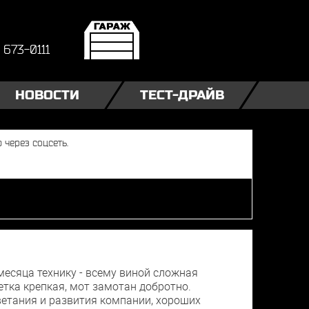
) 673-0111
НОВОСТИ
ТЕСТ-ДРАЙВ
месяца технику - всему виной сложная
етка крепкая, мот замотан добротно.
цветания и развития компании, хороших