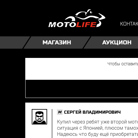
КОНТА
МАГАЗИН
АУКЦИОН
СЕРГЕЙ ВЛАДИМИРОВИЧ
M
Купил через ребят уже второй мот
ситуация с Японией, плюсом тамож
Надеюсь что буду ещё приобретать