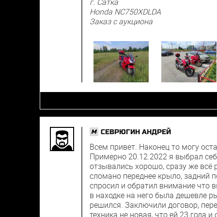
г. Сатка
Honda NC750XDLDA
Заказ с аукциона
СЕВРЮГИН АНДРЕЙ
M
Всем привет. Наконец то могу оста
Примерно 20.12.2022 я выбрал се
отзывались хорошо, сразу же всё 
сломано переднее крыло, задний п
спросил и обратил внимание что ви
в находке на него была дешевле р
решился. Заключили договор, пере
техника не новая, что ей 23 года 