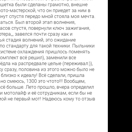
брешетка были сделаны грамотно, внешне
ото-мастерской, что он приедет за ним в
инут спустя передо мной стояла моя мечта.
ваться. Был второй этап волнения,
 часов спустя, повернули ключ зажигания,
ера,,, завелся почти сразу как и
етья стадия волнений, это ожидание
 по стандарту для такой техники. Пыльники
о системе охлаждения пришлось поменять
комплект всё решил), заменили все
ёдла на распредвале целые (переживал:)),
у сразу, половина из этого можно было не
о близко к идеалу! Всё сделали, пришла
но смеюсь, 1300 это чтото!!! Вообщем,
всё больше. Лето прошло, вчера определил
ии мотолайф и её сотрудникам, если бы не
о мой не первый мот! Надеюсь кому то отзыв