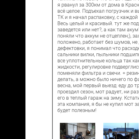
я рванул за 300км от дома в Крас
всё целое. Подъехал погрузчик и в
ТК и я начал распаковку, с каждой
Весь целый и красивый. тут же по
заведется или нет?, а как там акум
поняли что аккум не отцеплен;), з
положено, работает без шумов, не 
дефектовки, я понимал что расходн
сальники вилки, пыльники подшипн
все уплотнительные кольца так как
жидкости, регулировке подверглись
поменяли фильтра и свечи. + рези
делать, а можно было ничего по фа
весна, мой первый выезд: еду до т
проездил сезон, мот радует, ни р
его в теплый гараж на зиму. Кстат
эта компания, я бы не купил мот за
будет полезным!