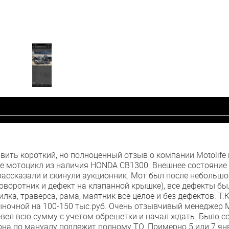
вить короткий, но полноценный отзыв о компании Motolife и 
бе мотоцикл из наличия HONDA CB1300. Внешнее состояние
рассказали и скинули аукционник. Мот был после небольшо
оворотник и дефект на клапанной крышке), все дефекты бы
лка, траверса, рама, маятник всё целое и без дефектов. Т.
ыночной на 100-150 тыс.руб. Очень отзывчивый менеджер 
вел всю сумму с учетом обрешетки и начал ждать. Было сс
и она по мануалу подлежит полному ТО. Примерно 5 или 7 ян