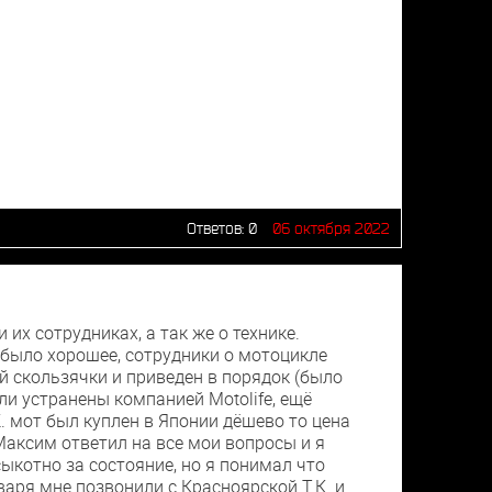
Ответов:
0
06 октября 2022
их сотрудниках, а так же о технике.
 было хорошее, сотрудники о мотоцикле
й скользячки и приведен в порядок (было
ли устранены компанией Motolife, ещё
К. мот был куплен в Японии дёшево то цена
Максим ответил на все мои вопросы и я
ыкотно за состояние, но я понимал что
варя мне позвонили с Красноярской Т.К. и