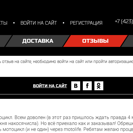
+7 (423
КТЫ
ВОЙТИ НА САЙТ
РЕГИСТРАЦИЯ
ДОСТАВКА
ОТЗЫВЫ
ВОЙТИ НА САЙТ
оцикл. Всем доволен (в этот раз пришлось ждать правда 4 
ня накосячисла). Но всё приехало как и заказывал! Обреш
 мотоцикл (и не один) через motolife. Ребятам желаю про