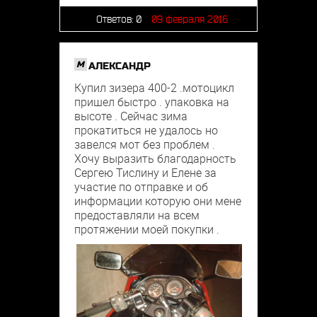
Ответов:
0
09 февраля 2016
M
АЛЕКСАНДР
Купил зизера 400-2 .мотоцикл
пришел быстро . упаковка на
высоте . Сейчас зима
прокатиться не удалось но
завелся мот без проблем .
Хочу выразить благодарность
Сергею Тислину и Елене за
участие по отправке и об
информации которую они мене
предоставляли на всем
протяжении моей покупки .