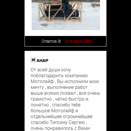
Ответов:
0
13 января 2016
M
АНАР
От всей души хочу
поблагодарить компанию
Мотолайф , Вы исполнили мою
мечту , выполнение работ
выше всяких похвал , все очень
грамотно , чётко быстро и
понятно , спасибо тебе
большое Мотолайф и
отдельнейшее огромнейшее
спасибо Типсину Сергею ,
очень понравилось с Вами