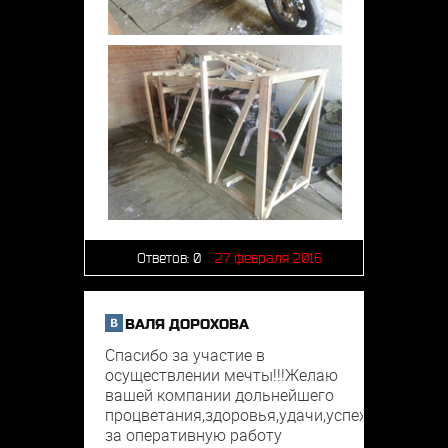
Ответов:
0
27 февраля 2016
ВАЛЯ ДОРОХОВА
Спасибо за участие в
осуществлении мечты!!!Желаю
вашей компании дольнейшего
процветания,здоровья,удачи,успеха.Благода
за оперативную работу