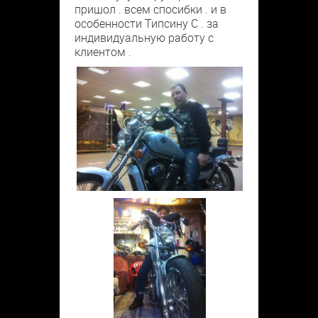
пришол . всем спосибки . и в
особенности Типсину С . за
индивидуальную работу с
клиентом .