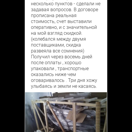
несколько пунктов - сделали не
задавая вопросов. В договоре
прописана реальная
стоимость, счет выставили
оперативно, и с значительной
на мой взгляд скидкой.
(колебался между двумя
поставщиками, скидка
развеяла все сомнения)
Получил через восемь дней
после оплаты , хорошо
упаковали , транспортные
оказались ниже чем
оговаривалось . Три дня хожу
улыбаясь и земли не касаясь.