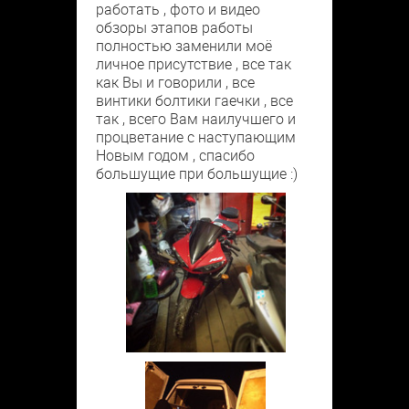
работать , фото и видео
обзоры этапов работы
полностью заменили моё
личное присутствие , все так
как Вы и говорили , все
винтики болтики гаечки , все
так , всего Вам наилучшего и
процветание с наступающим
Новым годом , спасибо
большущие при большущие :)