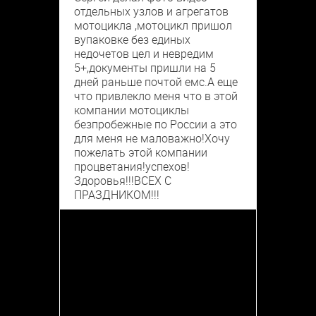
отдельных узлов и агрегатов
мотоцикла ,мотоцикл пришол
вупаковке без единых
недочетов цел и невредим
5+,документы пришли на 5
дней раньше почтой емс.А еще
что привлекло меня что в этой
компании мотоциклы
безпробежные по России а это
для меня не маловажно!Хочу
пожелать этой компании
процветания!успехов!
Здоровья!!!ВСЕХ С
ПРАЗДНИКОМ!!!