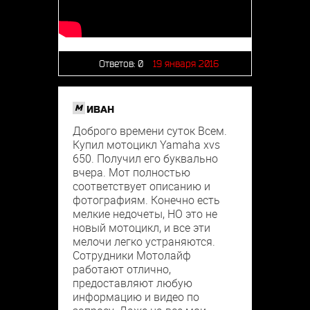
Ответов:
0
19 января 2016
M
ИВАН
Доброго времени суток Всем.
Купил мотоцикл Yamaha xvs
650. Получил его буквально
вчера. Мот полностью
соответствует описанию и
фотографиям. Конечно есть
мелкие недочеты, НО это не
новый мотоцикл, и все эти
мелочи легко устраняются.
Сотрудники Мотолайф
работают отлично,
предоставляют любую
информацию и видео по