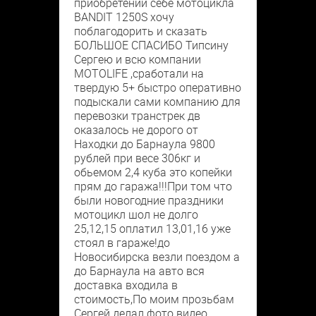
приобретении себе мотоцикла
BANDIT 1250S хочу
поблагодорить и сказать
БОЛЬШОЕ СПАСИБО Типсину
Сергею и всю компании
MOTOLIFE ,сработали на
твердую 5+ быстро оперативно
подыскали сами компанию для
перевозки транстрек дв
оказалось не дорого от
Находки до Барнаула 9800
рублей при весе 306кг и
обьемом 2,4 куба это копейки
прям до гаража!!!При том что
были новогодние праздники
мотоцикл шол не долго
25,12,15 оплатил 13,01,16 уже
стоял в гараже!до
Новосибирска везли поездом а
до Барнаула на авто вся
доставка входила в
стоимость,По моим прозьбам
Сергей делал фото видео