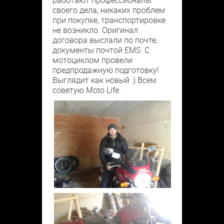
работают профессионалы
своего дела, никаких проблем
при покупке, транспортировке
не возникло. Оригинал
договора выслали по почте,
документы почтой EMS. С
мотоциклом провели
предпродажную подготовку!
Выглядит как новый :) Всем
советую Moto Life.