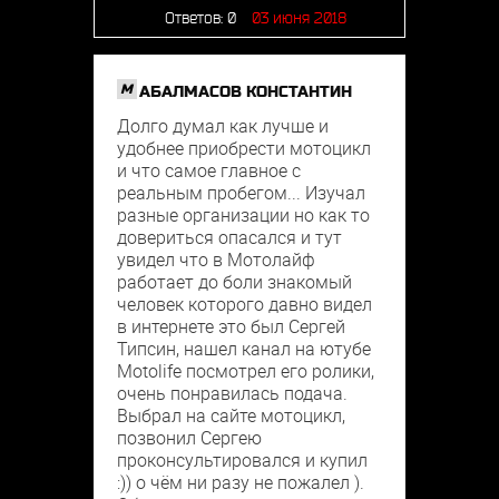
Ответов:
0
03 июня 2018
M
АБАЛМАСОВ КОНСТАНТИН
Долго думал как лучше и
удобнее приобрести мотоцикл
и что самое главное с
реальным пробегом... Изучал
разные организации но как то
довериться опасался и тут
увидел что в Мотолайф
работает до боли знакомый
человек которого давно видел
в интернете это был Сергей
Типсин, нашел канал на ютубе
Motolife посмотрел его ролики,
очень понравилась подача.
Выбрал на сайте мотоцикл,
позвонил Сергею
проконсультировался и купил
:)) о чём ни разу не пожалел ).