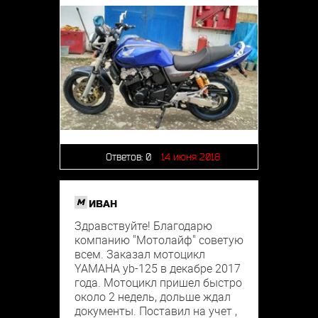
Ответов:
0
14 июня 2018
M
ИВАН
Здравствуйте! Благодарю
компанию "Мотолайф" советую
всем. Заказал мотоцикл
YAMAHA yb-125 в декабре 2017
года. Мотоцикл пришел быстро
около 2 недель, дольше ждал
документы. Поставил на учет ,