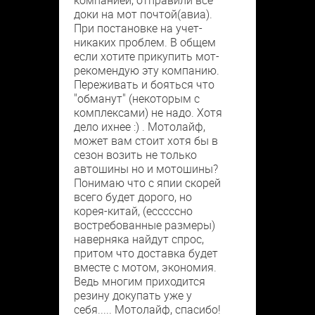
компанией, отправили все
доки на мот почтой(авиа).
При постановке на учет-
никаких проблем. В общем
если хотите прикупить мот-
рекомендую эту компанию.
Переживать и бояться что
"обманут" (некоторым с
комплексами) не надо. Хотя
дело ихнее :) . Мотолайф,
может вам стоит хотя бы в
сезон возить не только
автошины но и мотошины?
Понимаю что с япии скорей
всего будет дорого, но
корея-китай, (есссссно
востребованные размеры)
наверняка найдут спрос,
притом что доставка будет
вместе с мотом, экономия.
Ведь многим приходится
резину докупать уже у
себя..... Мотолайф, спасибо!