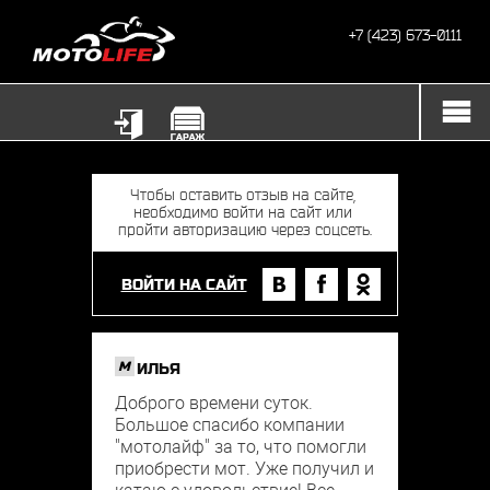
+7 (423) 673-0111
ВОЙТИ НА САЙТ
M
ИЛЬЯ
Доброго времени суток.
Большое спасибо компании
"мотолайф" за то, что помогли
приобрести мот. Уже получил и