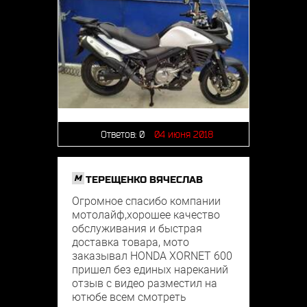
Ответов:
0
04 июня 2018
M
ТЕРЕЩЕНКО ВЯЧЕСЛАВ
Огромное спасибо компании
мотолайф,хорошее качество
обслуживания и быстрая
доставка товара, мото
заказывал HONDA XORNET 600
пришел без единых нареканий
отзыв с видео разместил на
ютюбе всем смотреть