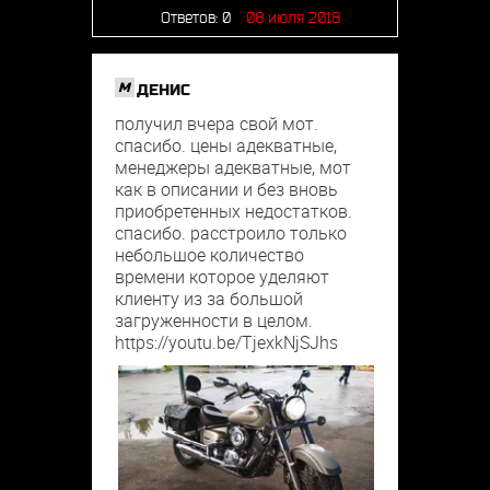
Ответов:
0
08 июля 2018
M
ДЕНИС
получил вчера свой мот.
спасибо. цены адекватные,
менеджеры адекватные, мот
как в описании и без вновь
приобретенных недостатков.
спасибо. расстроило только
небольшое количество
времени которое уделяют
клиенту из за большой
загруженности в целом.
https://youtu.be/TjexkNjSJhs