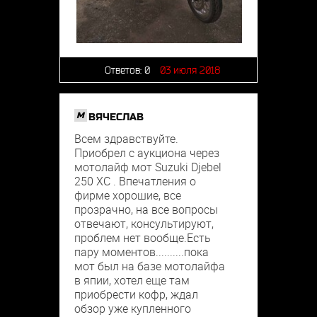
Ответов:
0
03 июля 2018
M
ВЯЧЕСЛАВ
Всем здравствуйте.
Приобрел с аукциона через
мотолайф мот Suzuki Djebel
250 XC . Впечатления о
фирме хорошие, все
прозрачно, на все вопросы
отвечают, консультируют,
проблем нет вообще.Есть
пару моментов..........пока
мот был на базе мотолайфа
в япии, хотел еще там
приобрести кофр, ждал
обзор уже купленного