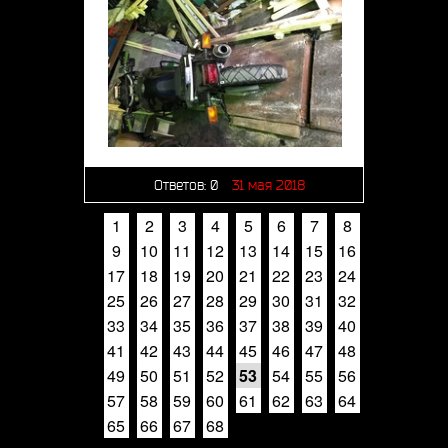
Ответов:
0
31 мая 2018
1
2
3
4
5
6
7
8
9
10
11
12
13
14
15
16
17
18
19
20
21
22
23
24
25
26
27
28
29
30
31
32
33
34
35
36
37
38
39
40
41
42
43
44
45
46
47
48
49
50
51
52
53
54
55
56
57
58
59
60
61
62
63
64
65
66
67
68