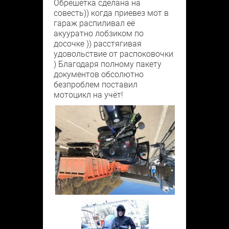
Обрешетка сделана на
совесть)) когда приевез мот в
гараж распиливал её
акууратно лобзиком по
досочке )) расстягивая
удовольствие от распоковочки
) Благодаря полному пакету
документов обсолютно
безпроблем поставил
мотоцикл на учёт!